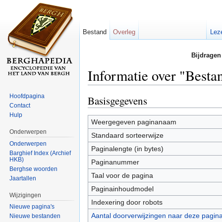
Bestand
Overleg
Lez
Bijdragen
Informatie over "Bes
Ga naar:
navigatie
,
zoeken
Hoofdpagina
Basisgegevens
Contact
Hulp
Weergegeven paginanaam
Onderwerpen
Standaard sorteerwijze
Onderwerpen
Paginalengte (in bytes)
Barghief Index (Archief
HKB)
Paginanummer
Berghse woorden
Taal voor de pagina
Jaartallen
Paginainhoudmodel
Wijzigingen
Indexering door robots
Nieuwe pagina's
Aantal doorverwijzingen naar deze pagin
Nieuwe bestanden