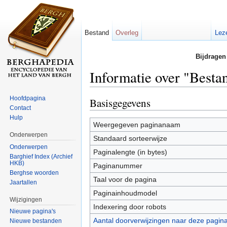
Bestand
Overleg
Lez
Bijdragen
Informatie over "Best
Ga naar:
navigatie
,
zoeken
Hoofdpagina
Basisgegevens
Contact
Hulp
Weergegeven paginanaam
Onderwerpen
Standaard sorteerwijze
Onderwerpen
Paginalengte (in bytes)
Barghief Index (Archief
HKB)
Paginanummer
Berghse woorden
Taal voor de pagina
Jaartallen
Paginainhoudmodel
Wijzigingen
Indexering door robots
Nieuwe pagina's
Aantal doorverwijzingen naar deze pagin
Nieuwe bestanden