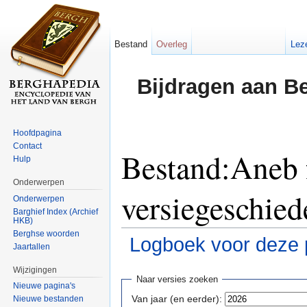
Bestand
Overleg
Lez
Bijdragen aan B
Hoofdpagina
Contact
Bestand:Aneb 
Hulp
Onderwerpen
versiegeschied
Onderwerpen
Barghief Index (Archief
HKB)
Berghse woorden
Logboek voor deze 
Jaartallen
Ga naar:
navigatie
,
zoeken
Wijzigingen
Naar versies zoeken
Nieuwe pagina's
Van jaar (en eerder):
Nieuwe bestanden