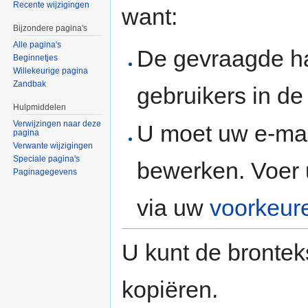
Recente wijzigingen
want:
Bijzondere pagina's
Alle pagina's
De gevraagde h
Beginnetjes
Willekeurige pagina
Zandbak
gebruikers in d
Hulpmiddelen
Verwijzingen naar deze
U moet uw e-mai
pagina
Verwante wijzigingen
Speciale pagina's
bewerken. Voer 
Paginagegevens
via uw
voorkeur
U kunt de brontek
kopiëren.