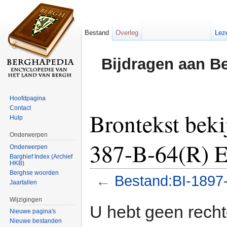
Bestand
Overleg
Lez
Bijdragen aan B
Hoofdpagina
Contact
Brontekst bek
Hulp
Onderwerpen
387-B-64(R) E
Onderwerpen
Barghief Index (Archief
HKB)
Berghse woorden
←
Bestand:BI-1897-
Jaartallen
Ga naar:
navigatie
,
zoeken
Wijzigingen
U hebt geen rech
Nieuwe pagina's
Nieuwe bestanden