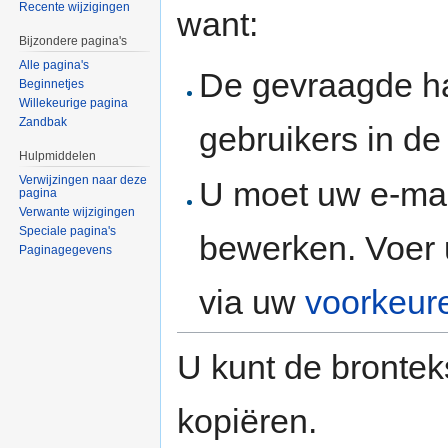
Recente wijzigingen
want:
Bijzondere pagina's
Alle pagina's
De gevraagde h
Beginnetjes
Willekeurige pagina
Zandbak
gebruikers in d
Hulpmiddelen
Verwijzingen naar deze
U moet uw e-mai
pagina
Verwante wijzigingen
Speciale pagina's
bewerken. Voer 
Paginagegevens
via uw
voorkeur
U kunt de brontek
kopiëren.