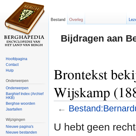
Bestand
Overleg
Lez
Bijdragen aan B
Hoofdpagina
Contact
Brontekst bek
Hulp
Onderwerpen
Wijskamp (188
Onderwerpen
Barghief Index (Archief
HKB)
Berghse woorden
←
Bestand:Bernard
Jaartallen
Ga naar:
navigatie
,
zoeken
Wijzigingen
U hebt geen rech
Nieuwe pagina's
Nieuwe bestanden