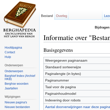
Bestand
Overleg
Lez
Bijdragen
Informatie over "Best
Ga naar:
navigatie
,
zoeken
Hoofdpagina
Basisgegevens
Contact
Hulp
Weergegeven paginanaam
Onderwerpen
Standaard sorteerwijze
Onderwerpen
Paginalengte (in bytes)
Barghief Index (Archief
HKB)
Paginanummer
Berghse woorden
Taal voor de pagina
Jaartallen
Paginainhoudmodel
Wijzigingen
Indexering door robots
Nieuwe pagina's
Aantal doorverwijzingen naar deze pagin
Nieuwe bestanden