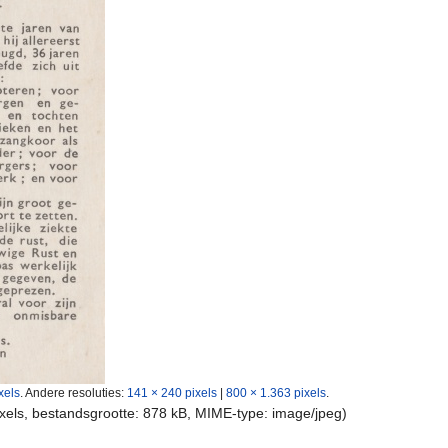
xels
.
Andere resoluties:
141 × 240 pixels
|
800 × 1.363 pixels
.
ixels, bestandsgrootte: 878 kB, MIME-type:
image/jpeg
)