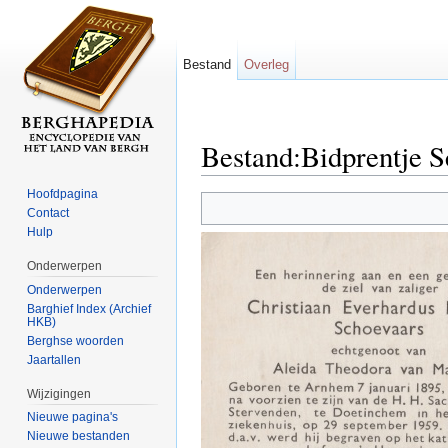
Bestand
Overleg
Bestand:Bidprentje S
Ga naar:
navigatie
,
zoeken
Hoofdpagina
Contact
Hulp
Onderwerpen
Onderwerpen
Barghief Index (Archief
HKB)
Berghse woorden
Jaartallen
Wijzigingen
Nieuwe pagina's
Nieuwe bestanden