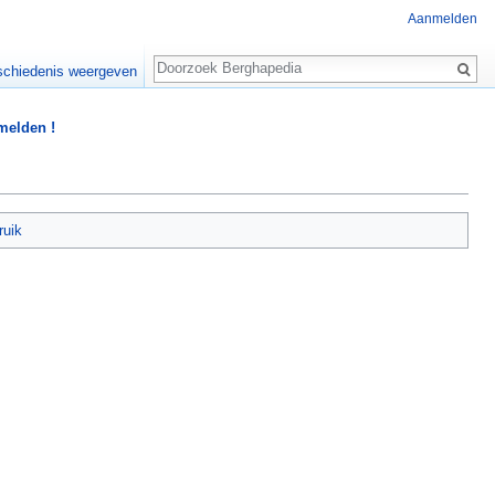
Aanmelden
Zoeken
chiedenis weergeven
 melden !
ruik