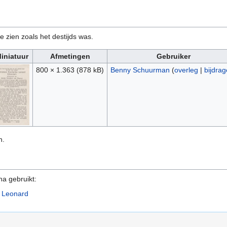
e zien zoals het destijds was.
iniatuur
Afmetingen
Gebruiker
800 × 1.363
(878 kB)
Benny Schuurman
(
overleg
|
bijdra
n.
na gebruikt:
s Leonard