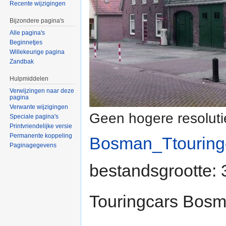
Recente wijzigingen
Bijzondere pagina's
Alle pagina's
Beginnetjes
Willekeurige pagina
Zandbak
Hulpmiddelen
Verwijzingen naar deze
pagina
Verwante wijzigingen
Geen hogere resoluti
Speciale pagina's
Printvriendelijke versie
Permanente koppeling
Bosman_Ttouringc
Paginagegevens
bestandsgrootte:
Touringcars Bos