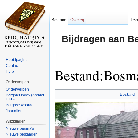
Bestand
Overleg
Lez
Bijdragen aan B
Hoofdpagina
Contact
Bestand:Bosma
Hulp
Onderwerpen
Ga naar:
navigatie
,
zoeken
Onderwerpen
Bestand
Barghief Index (Archief
HKB)
Berghse woorden
Jaartallen
Wijzigingen
Nieuwe pagina's
Nieuwe bestanden