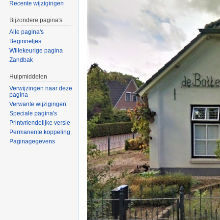
Recente wijzigingen
Bijzondere pagina's
Alle pagina's
Beginnetjes
Willekeurige pagina
Zandbak
Hulpmiddelen
Verwijzingen naar deze
pagina
Verwante wijzigingen
Speciale pagina's
Printvriendelijke versie
Permanente koppeling
Paginagegevens