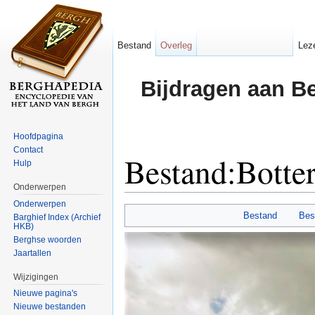
Bestand
Overleg
Lez
Bijdragen aan B
Hoofdpagina
Contact
Bestand:Botte
Hulp
Onderwerpen
Ga naar:
navigatie
,
zoeken
Onderwerpen
Bestand
Bes
Barghief Index (Archief
HKB)
Berghse woorden
Jaartallen
Wijzigingen
Nieuwe pagina's
Nieuwe bestanden