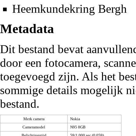
Heemkundekring Bergh
Metadata
Dit bestand bevat aanvullen
door een fotocamera, scann
toegevoegd zijn. Als het be
sommige details mogelijk ni
bestand.
Merk camera
Nokia
Cameramodel
N95 8GB
Belichtingstijd
59/1.000 sec (0,059)