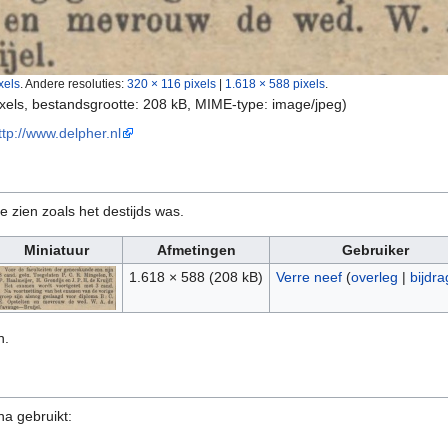
xels
.
Andere resoluties:
320 × 116 pixels
|
1.618 × 588 pixels
.
ixels, bestandsgrootte: 208 kB, MIME-type:
image/jpeg
)
ttp://www.delpher.nl
e zien zoals het destijds was.
Miniatuur
Afmetingen
Gebruiker
1.618 × 588
(208 kB)
Verre neef
(
overleg
|
bijdr
n.
na gebruikt: