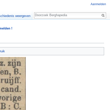
Aanmelden
Zoeken
chiedenis weergeven
 melden !
ruik