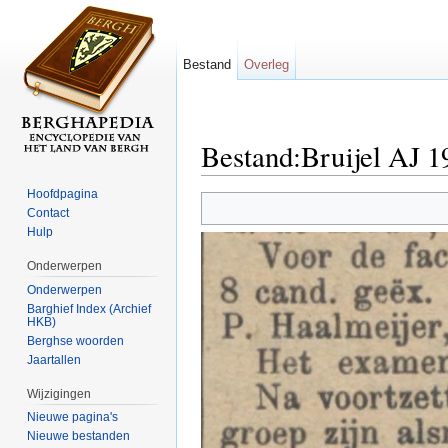
Bestand
Overleg
Bestand:Bruijel AJ 1
Ga naar:
navigatie
,
zoeken
Hoofdpagina
Contact
Hulp
Onderwerpen
Onderwerpen
Barghief Index (Archief
HKB)
Berghse woorden
Jaartallen
Wijzigingen
Nieuwe pagina's
Nieuwe bestanden