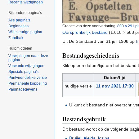
Recente wijzigingen
Bijzondere pagina's
Alle pagina's
Grootte van deze voorvertoning:
800 × 291 pi
Beginnetjes
Oorspronkelijk bestand
‎
(1.618 × 588 p
Willekeurige pagina
Zandbak
Uit De Standaard van 31 juli 1908 op
h
Hulpmiddelen
Bestandsgeschiedenis
Verwijzingen naar deze
pagina
Klik op een datum/tijd om het bestand t
Verwante wijzigingen
Speciale pagina's
Datum/tijd
Printvriendelijke versie
Permanente koppeling
huidige versie
11 nov 2021 17:30
Paginagegevens
U kunt dit bestand niet overschrijve
Bestandsgebruik
Dit bestand wordt op de volgende pagi
Bruijel, Aleida Jozina