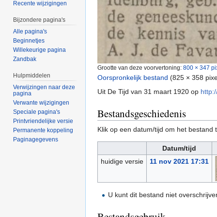
Recente wijzigingen
Bijzondere pagina's
Alle pagina's
Beginnetjes
Willekeurige pagina
Zandbak
Grootte van deze voorvertoning:
800 × 347 pi
Hulpmiddelen
Oorspronkelijk bestand
‎
(825 × 358 pix
Verwijzingen naar deze
Uit De Tijd van 31 maart 1920 op
http:
pagina
Verwante wijzigingen
Bestandsgeschiedenis
Speciale pagina's
Printvriendelijke versie
Klik op een datum/tijd om het bestand t
Permanente koppeling
Paginagegevens
Datum/tijd
huidige versie
11 nov 2021 17:31
U kunt dit bestand niet overschrijve
Bestandsgebruik