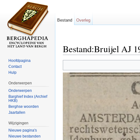
Bestand
Overleg
Bestand:Bruijel AJ 1
Ga naar:
navigatie
,
zoeken
Hoofdpagina
Contact
Hulp
Onderwerpen
Onderwerpen
Barghief Index (Archief
HKB)
Berghse woorden
Jaartallen
Wijzigingen
Nieuwe pagina's
Nieuwe bestanden