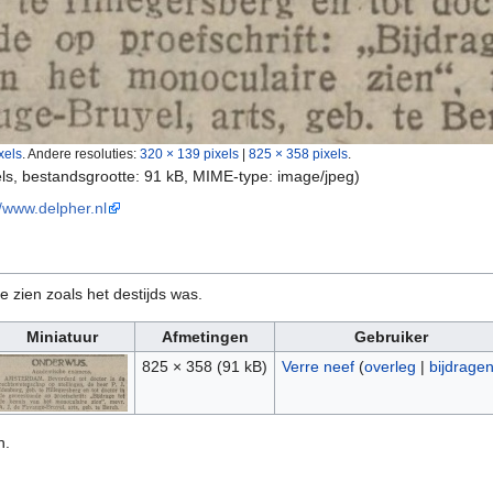
xels
.
Andere resoluties:
320 × 139 pixels
|
825 × 358 pixels
.
els, bestandsgrootte: 91 kB, MIME-type:
image/jpeg
)
//www.delpher.nl
e zien zoals het destijds was.
Miniatuur
Afmetingen
Gebruiker
825 × 358
(91 kB)
Verre neef
(
overleg
|
bijdrage
n.