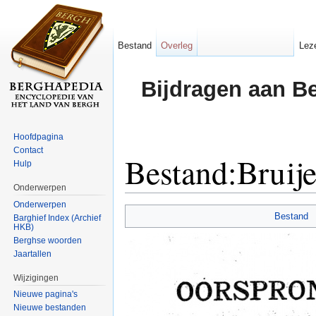
Bestand
Overleg
Lez
Bijdragen aan B
Hoofdpagina
Contact
Bestand:Bruij
Hulp
Onderwerpen
Ga naar:
navigatie
,
zoeken
Onderwerpen
Bestand
Barghief Index (Archief
HKB)
Berghse woorden
Jaartallen
Wijzigingen
Nieuwe pagina's
Nieuwe bestanden