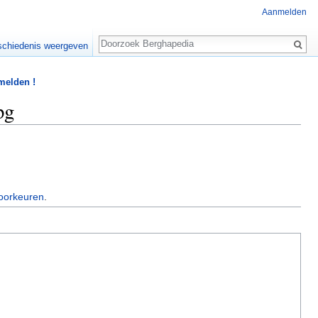
Aanmelden
Zoeken
chiedenis weergeven
 melden !
pg
oorkeuren
.