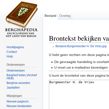
Bestand
Overleg
Brontekst bekijken v
←
Bestand:Burgemeester H. De Vries.jpg
Hoofdpagina
Ga naar:
navigatie
,
zoeken
Contact
U hebt geen rechten om deze pagina t
Hulp
De gevraagde handeling is voorbe
Onderwerpen
U moet uw e-mailadres bevestigen 
Onderwerpen
Barghief Index (Archief
U kunt de brontekst van deze pagina b
HKB)
Berghse woorden
Jaartallen
Wijzigingen
Nieuwe pagina's
Nieuwe bestanden