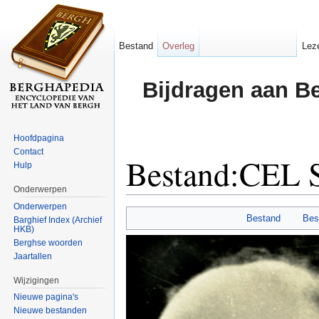
Bestand
Overleg
Lez
Bijdragen aan B
Hoofdpagina
Contact
Bestand:CEL S
Hulp
Onderwerpen
Ga naar:
navigatie
,
zoeken
Onderwerpen
Bestand
Bes
Barghief Index (Archief
HKB)
Berghse woorden
Jaartallen
Wijzigingen
Nieuwe pagina's
Nieuwe bestanden