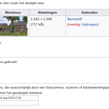
e zien zoals het destijds was.
Miniatuur
Afmetingen
Gebruiker
1.542 × 1.040
BenninkR
(717 kB)
(
overleg
|
bijdragen
)
n.
na gebruikt:
s, die waarschijnlijk door een fotocamera, scanner of fotobewerkings
 met het gewijzigde bestand.
13 aug 2023 17:55