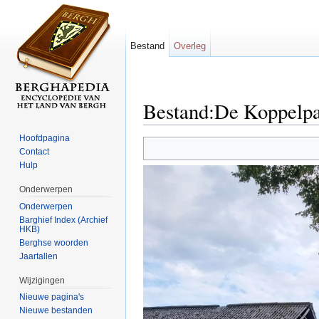
Bestand
Overleg
Bestand:De Koppelpa
Ga naar:
navigatie
,
zoeken
Hoofdpagina
Contact
Hulp
Onderwerpen
Onderwerpen
Barghief Index (Archief
HKB)
Berghse woorden
Jaartallen
Wijzigingen
Nieuwe pagina's
Nieuwe bestanden