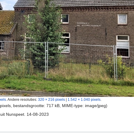
xels
.
Andere resoluties:
320 × 216 pixels
|
1.542 × 1.040 pixels
.
 pixels, bestandsgrootte: 717 kB, MIME-type:
image/jpeg
)
 uit Nunspeet. 14-08-2023