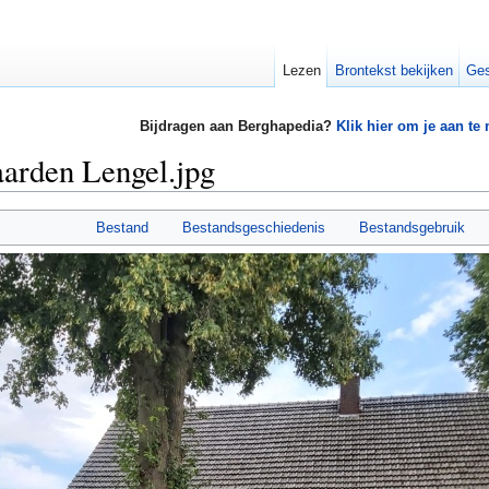
Lezen
Brontekst bekijken
Ges
Bijdragen aan Berghapedia?
Klik hier om je aan te
arden Lengel.jpg
Bestand
Bestandsgeschiedenis
Bestandsgebruik