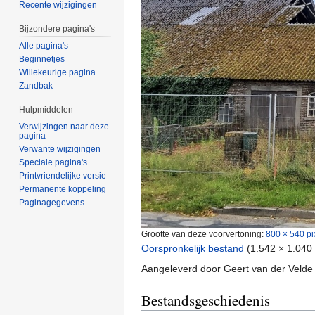
Recente wijzigingen
Bijzondere pagina's
Alle pagina's
Beginnetjes
Willekeurige pagina
Zandbak
Hulpmiddelen
Verwijzingen naar deze
pagina
Verwante wijzigingen
Speciale pagina's
Printvriendelijke versie
Permanente koppeling
Paginagegevens
Grootte van deze voorvertoning:
800 × 540 pi
Oorspronkelijk bestand
‎
(1.542 × 1.040
Aangeleverd door Geert van der Velde
Bestandsgeschiedenis