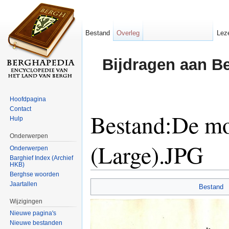
Bestand
Overleg
Lez
Bijdragen aan B
Hoofdpagina
Contact
Bestand:De mo
Hulp
Onderwerpen
(Large).JPG
Onderwerpen
Barghief Index (Archief
HKB)
Ga naar:
navigatie
,
zoeken
Berghse woorden
Jaartallen
Bestand
Wijzigingen
Nieuwe pagina's
Nieuwe bestanden