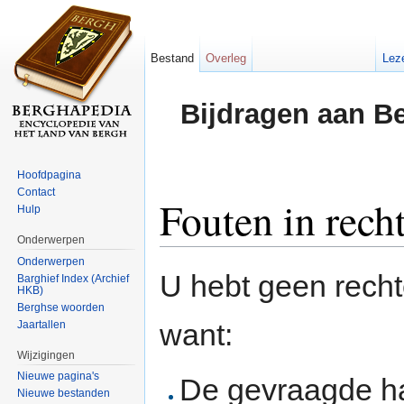
Bestand
Overleg
Lez
Bijdragen aan B
Hoofdpagina
Contact
Fouten in rech
Hulp
Onderwerpen
Ga naar:
navigatie
,
zoeken
Onderwerpen
U hebt geen rech
Barghief Index (Archief
HKB)
Berghse woorden
want:
Jaartallen
Wijzigingen
Nieuwe pagina's
De gevraagde h
Nieuwe bestanden