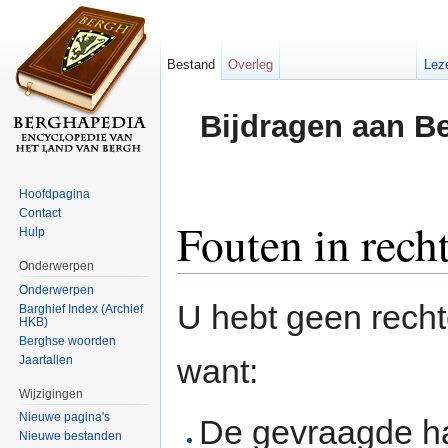
Bestand
Overleg
Lez
Bijdragen aan B
Hoofdpagina
Contact
Fouten in rech
Hulp
Onderwerpen
Ga naar:
navigatie
,
zoeken
Onderwerpen
U hebt geen rech
Barghief Index (Archief
HKB)
Berghse woorden
want:
Jaartallen
Wijzigingen
Nieuwe pagina's
De gevraagde h
Nieuwe bestanden