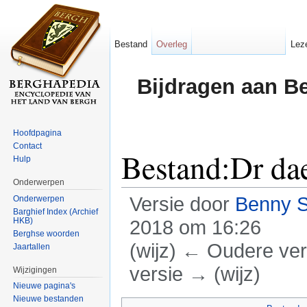
Bestand
Overleg
Lez
Bijdragen aan B
Hoofdpagina
Contact
Bestand:Dr dae
Hulp
Onderwerpen
Versie door
Benny 
Onderwerpen
Barghief Index (Archief
HKB)
2018 om 16:26
Berghse woorden
(wijz) ← Oudere vers
Jaartallen
versie → (wijz)
Wijzigingen
Nieuwe pagina's
Ga naar:
navigatie
,
zoeken
Nieuwe bestanden