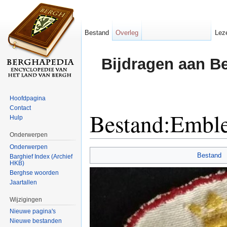
Bestand
Overleg
Lez
Bijdragen aan B
Hoofdpagina
Contact
Bestand:Embl
Hulp
Onderwerpen
Ga naar:
navigatie
,
zoeken
Onderwerpen
Bestand
Barghief Index (Archief
HKB)
Berghse woorden
Jaartallen
Wijzigingen
Nieuwe pagina's
Nieuwe bestanden