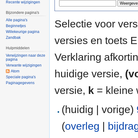
Recente wijzigingen
Bijzondere pagina's
Selectie voor vers
Alle pagina's
Beginnetjes
Willekeurige pagina
versies en toets
Zandbak
Hulpmiddelen
Verklaring afkort
Verwijzingen naar deze
pagina
Verwante wijzigingen
huidige versie,
(v
Atom
Speciale pagina's
Paginagegevens
versie,
k
= kleine 
(huidig | vorige)
(
overleg
|
bijdra