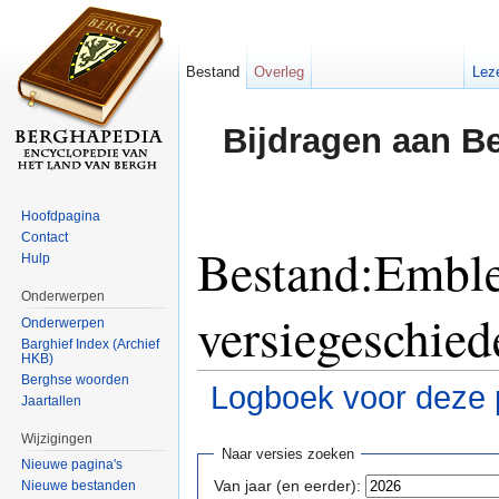
Bestand
Overleg
Lez
Bijdragen aan B
Hoofdpagina
Contact
Bestand:Embl
Hulp
Onderwerpen
versiegeschied
Onderwerpen
Barghief Index (Archief
HKB)
Berghse woorden
Logboek voor deze 
Jaartallen
Ga naar:
navigatie
,
zoeken
Wijzigingen
Naar versies zoeken
Nieuwe pagina's
Van jaar (en eerder):
Nieuwe bestanden