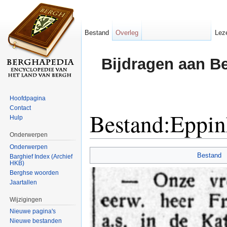
Bestand
Overleg
Lez
Bijdragen aan B
Hoofdpagina
Contact
Bestand:Eppi
Hulp
Onderwerpen
Ga naar:
navigatie
,
zoeken
Onderwerpen
Bestand
Barghief Index (Archief
HKB)
Berghse woorden
Jaartallen
Wijzigingen
Nieuwe pagina's
Nieuwe bestanden