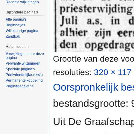
Recente wijzigingen
Bijzondere pagina's
Alle pagina's
Beginnetjes
Willekeurige pagina
Zandbak
Hulpmiddelen
Verwijzingen naar deze
Grootte van deze voo
pagina
Verwante wijzigingen
Speciale pagina's
resoluties:
320 × 117 
Printvriendelijke versie
Permanente koppeling
Oorspronkelijk be
Paginagegevens
bestandsgrootte:
Uit De Graafscha