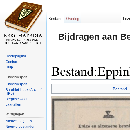
Bestand
Overleg
Lez
Bijdragen aan B
Hoofdpagina
Contact
Bestand:Eppi
Hulp
Onderwerpen
Ga naar:
navigatie
,
zoeken
Onderwerpen
Bestand
Barghief Index (Archief
HKB)
Berghse woorden
Jaartallen
Wijzigingen
Nieuwe pagina's
Nieuwe bestanden