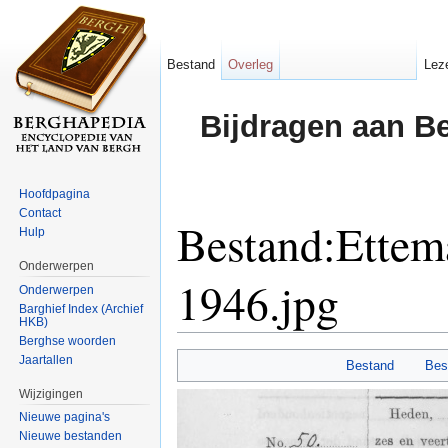
Bestand
Overleg
Lez
Bijdragen aan B
Hoofdpagina
Contact
Bestand:Ettem
Hulp
Onderwerpen
1946.jpg
Onderwerpen
Barghief Index (Archief
HKB)
Ga naar:
navigatie
,
zoeken
Berghse woorden
Jaartallen
Bestand
Bes
Wijzigingen
Nieuwe pagina's
Nieuwe bestanden