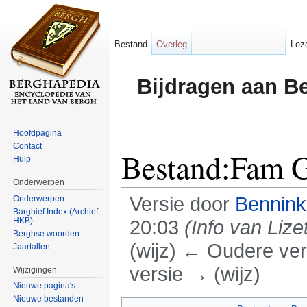
Bestand
Overleg
Lez
Bijdragen aan B
Hoofdpagina
Contact
Bestand:Fam G
Hulp
Onderwerpen
Versie door
Bennin
Onderwerpen
Barghief Index (Archief
HKB)
20:03
(Info van Liz
Berghse woorden
(wijz) ← Oudere vers
Jaartallen
versie → (wijz)
Wijzigingen
Nieuwe pagina's
Ga naar:
navigatie
,
zoeken
Nieuwe bestanden