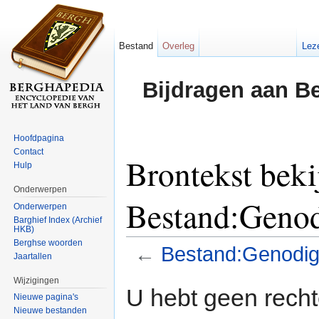
Bestand
Overleg
Lez
Bijdragen aan B
Hoofdpagina
Contact
Brontekst beki
Hulp
Onderwerpen
Bestand:Genod
Onderwerpen
Barghief Index (Archief
HKB)
Berghse woorden
←
Bestand:Genodig
Jaartallen
Ga naar:
navigatie
,
zoeken
Wijzigingen
U hebt geen rech
Nieuwe pagina's
Nieuwe bestanden