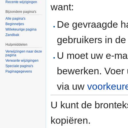
Recente wijzigingen
want:
Bijzondere pagina's
Alle pagina's
De gevraagde h
Beginnetjes
Willekeurige pagina
Zandbak
gebruikers in d
Hulpmiddelen
Verwijzingen naar deze
U moet uw e-mai
pagina
Verwante wijzigingen
Speciale pagina's
bewerken. Voer 
Paginagegevens
via uw
voorkeur
U kunt de brontek
kopiëren.