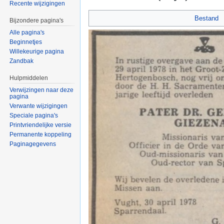
Recente wijzigingen
Ga naar:
navigatie
,
zoeken
Bestand
Bijzondere pagina's
Alle pagina's
Beginnetjes
Willekeurige pagina
Zandbak
Hulpmiddelen
Verwijzingen naar deze
pagina
Verwante wijzigingen
Speciale pagina's
Printvriendelijke versie
Permanente koppeling
Paginagegevens