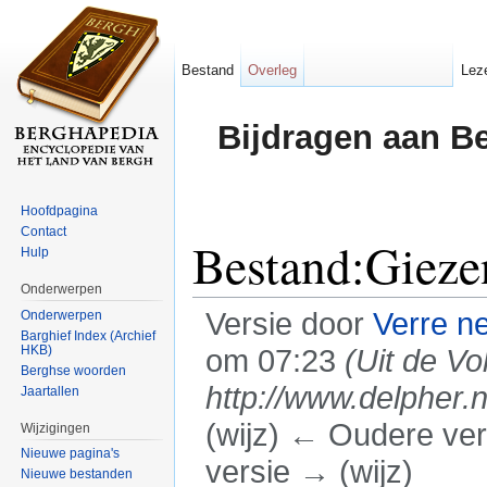
Bestand
Overleg
Lez
Bijdragen aan B
Hoofdpagina
Contact
Bestand:Gieze
Hulp
Onderwerpen
Versie door
Verre n
Onderwerpen
Barghief Index (Archief
HKB)
om 07:23
(Uit de V
Berghse woorden
http://www.delpher.n
Jaartallen
(wijz) ← Oudere vers
Wijzigingen
Nieuwe pagina's
versie → (wijz)
Nieuwe bestanden