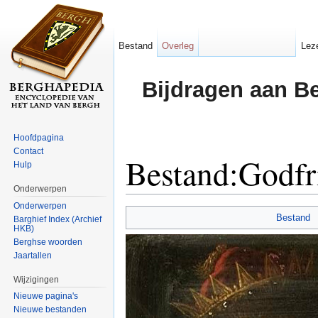
Bestand
Overleg
Lez
Bijdragen aan B
Hoofdpagina
Contact
Bestand:Godfri
Hulp
Onderwerpen
Ga naar:
navigatie
,
zoeken
Onderwerpen
Bestand
Barghief Index (Archief
HKB)
Berghse woorden
Jaartallen
Wijzigingen
Nieuwe pagina's
Nieuwe bestanden