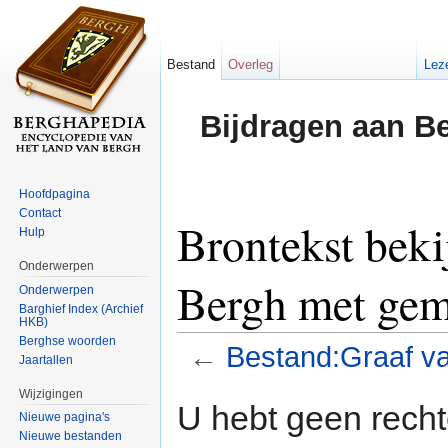
Bestand
Overleg
Lez
Bijdragen aan B
Hoofdpagina
Contact
Brontekst beki
Hulp
Onderwerpen
Bergh met gem
Onderwerpen
Barghief Index (Archief
HKB)
Berghse woorden
←
Bestand:Graaf v
Jaartallen
Ga naar:
navigatie
,
zoeken
Wijzigingen
U hebt geen rech
Nieuwe pagina's
Nieuwe bestanden