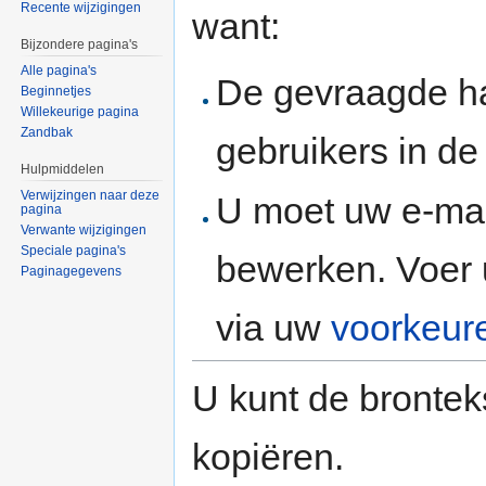
Recente wijzigingen
want:
Bijzondere pagina's
Alle pagina's
De gevraagde h
Beginnetjes
Willekeurige pagina
Zandbak
gebruikers in d
Hulpmiddelen
Verwijzingen naar deze
U moet uw e-mai
pagina
Verwante wijzigingen
Speciale pagina's
bewerken. Voer 
Paginagegevens
via uw
voorkeur
U kunt de brontek
kopiëren.