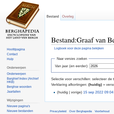
Bestand
Overleg
Bestand:Graaf van Be
Logboek voor deze pagina bekijken
Hoofdpagina
Ga naar:
navigatie
,
zoeken
Contact
Naar versies zoeken
Hulp
Van jaar (en eerder):
Onderwerpen
Onderwerpen
Barghief Index (Archief
Selectie voor verschillen: selecteer d
HKB)
Verklaring afkortingen:
(huidig)
= versc
Berghse woorden
Jaartallen
(huidig | vorige)
15 sep 2022 09:04
Wijzigingen
Nieuwe pagina's
Nieuwe bestanden
Privacybeleid
Over Berghapedia
Voorbehoud