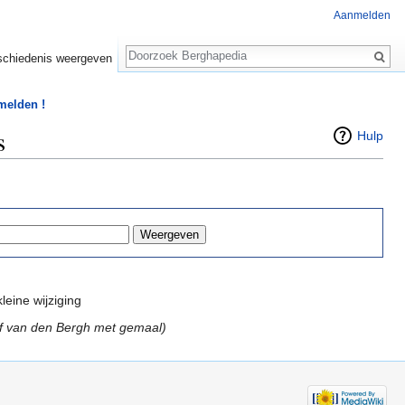
Aanmelden
Zoeken
chiedenis weergeven
 melden !
s
Hulp
leine wijziging
f van den Bergh met gemaal)