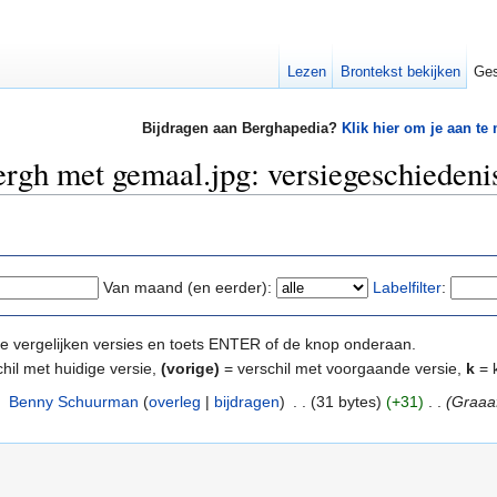
Lezen
Brontekst bekijken
Ges
Bijdragen aan Berghapedia?
Klik hier om je aan te
rgh met gemaal.jpg: versiegeschiedeni
Van maand (en eerder):
Labelfilter
:
e te vergelijken versies en toets ENTER of de knop onderaan.
hil met huidige versie,
(vorige)
= verschil met voorgaande versie,
k
= k
‎
Benny Schuurman
(
overleg
|
bijdragen
)
‎
. .
(31 bytes)
(+31)
‎
. .
(Graaa