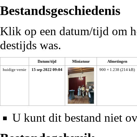
Bestandsgeschiedenis
Klik op een datum/tijd om he
destijds was.
Datum/tijd
Miniatuur
Afmetingen
huidige versie
15 sep 2022 09:04
900 × 1.238
(214 kB)
U kunt dit bestand niet ov