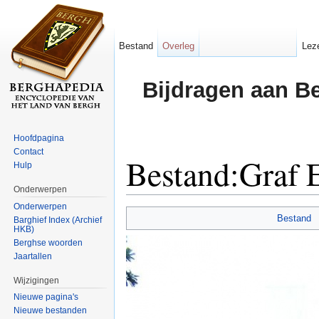
Bestand
Overleg
Lez
Bijdragen aan B
Hoofdpagina
Contact
Bestand:Graf 
Hulp
Onderwerpen
Ga naar:
navigatie
,
zoeken
Onderwerpen
Bestand
Barghief Index (Archief
HKB)
Berghse woorden
Jaartallen
Wijzigingen
Nieuwe pagina's
Nieuwe bestanden