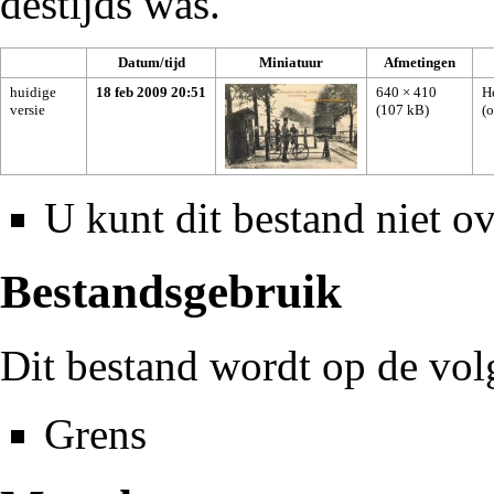
destijds was.
Datum/tijd
Miniatuur
Afmetingen
huidige
18 feb 2009 20:51
640 × 410
H
versie
(107 kB)
(
o
U kunt dit bestand niet ov
Bestandsgebruik
Dit bestand wordt op de vol
Grens