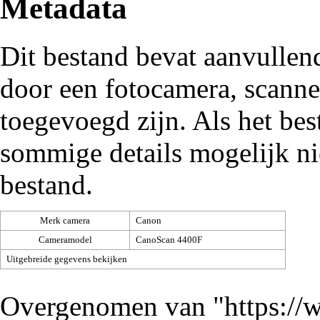
Metadata
Dit bestand bevat aanvullen
door een fotocamera, scann
toegevoegd zijn. Als het be
sommige details mogelijk ni
bestand.
Merk camera
Canon
Cameramodel
CanoScan 4400F
Uitgebreide gegevens bekijken
Overgenomen van "
https://