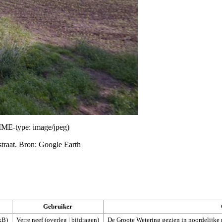
MIME-type:
image/jpeg
)
straat. Bron: Google Earth
Gebruiker
kB)
Verre neef
(
overleg
|
bijdragen
)
De Groote Wetering gezien in noordelijke 