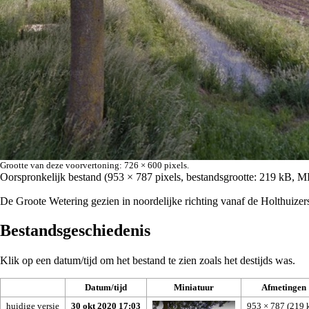
Grootte van deze voorvertoning:
726 × 600 pixels
.
Oorspronkelijk bestand
‎
(953 × 787 pixels, bestandsgrootte: 219 kB, 
De Groote Wetering gezien in noordelijke richting vanaf de Holthuizer
Bestandsgeschiedenis
Klik op een datum/tijd om het bestand te zien zoals het destijds was.
Datum/tijd
Miniatuur
Afmetingen
huidige versie
30 okt 2020 17:03
953 × 787
(219 