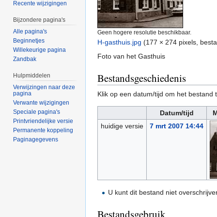
Recente wijzigingen
Bijzondere pagina's
Alle pagina's
Geen hogere resolutie beschikbaar.
Beginnetjes
H-gasthuis.jpg
‎
(177 × 274 pixels, best
Willekeurige pagina
Foto van het Gasthuis
Zandbak
Bestandsgeschiedenis
Hulpmiddelen
Verwijzingen naar deze
pagina
Klik op een datum/tijd om het bestand t
Verwante wijzigingen
Speciale pagina's
Datum/tijd
M
Printvriendelijke versie
huidige versie
7 mrt 2007 14:44
Permanente koppeling
Paginagegevens
U kunt dit bestand niet overschrijve
Bestandsgebruik