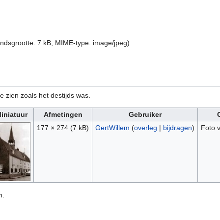
andsgrootte: 7 kB, MIME-type:
image/jpeg
)
e zien zoals het destijds was.
iniatuur
Afmetingen
Gebruiker
177 × 274
(7 kB)
GertWillem
(
overleg
|
bijdragen
)
Foto 
n.