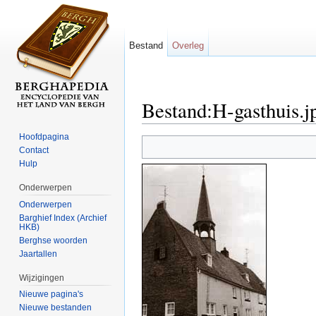
Bestand
Overleg
Bestand:H-gasthuis.j
Ga naar:
navigatie
,
zoeken
Hoofdpagina
Contact
Hulp
Onderwerpen
Onderwerpen
Barghief Index (Archief
HKB)
Berghse woorden
Jaartallen
Wijzigingen
Nieuwe pagina's
Nieuwe bestanden