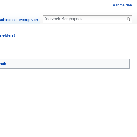
Aanmelden
Zoeken
chiedenis weergeven
 melden !
ruik