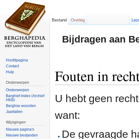
Bestand
Overleg
Lez
Bijdragen aan B
Hoofdpagina
Contact
Fouten in rech
Hulp
Onderwerpen
Ga naar:
navigatie
,
zoeken
Onderwerpen
U hebt geen rech
Barghief Index (Archief
HKB)
Berghse woorden
want:
Jaartallen
Wijzigingen
Nieuwe pagina's
De gevraagde h
Nieuwe bestanden