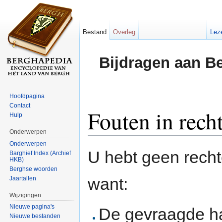
Bestand
Overleg
Lez
Bijdragen aan B
Hoofdpagina
Contact
Fouten in rech
Hulp
Onderwerpen
Ga naar:
navigatie
,
zoeken
Onderwerpen
U hebt geen rech
Barghief Index (Archief
HKB)
Berghse woorden
want:
Jaartallen
Wijzigingen
Nieuwe pagina's
De gevraagde h
Nieuwe bestanden