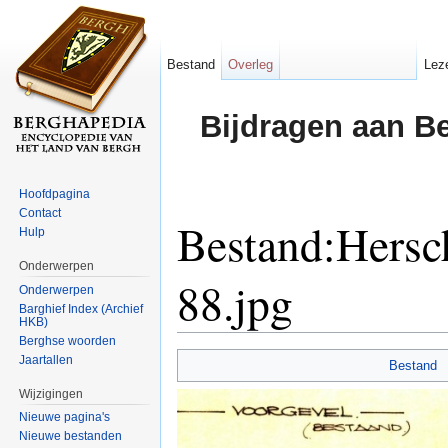
Bestand
Overleg
Lez
Bijdragen aan B
Hoofdpagina
Contact
Bestand:Hersch
Hulp
Onderwerpen
88.jpg
Onderwerpen
Barghief Index (Archief
HKB)
Ga naar:
navigatie
,
zoeken
Berghse woorden
Jaartallen
Bestand
Wijzigingen
Nieuwe pagina's
Nieuwe bestanden