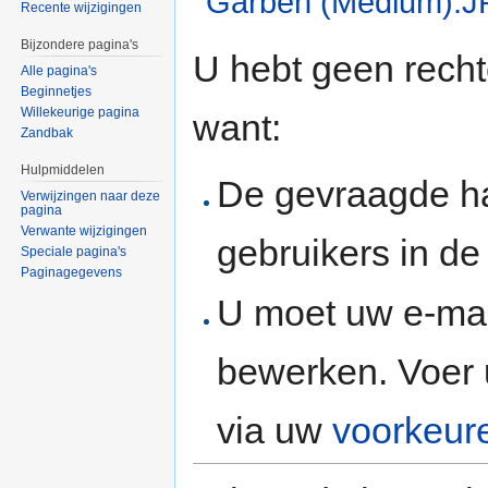
Garben (Medium).
Recente wijzigingen
Ga naar:
navigatie
,
zoeken
Bijzondere pagina's
U hebt geen rech
Alle pagina's
Beginnetjes
Willekeurige pagina
want:
Zandbak
Hulpmiddelen
De gevraagde h
Verwijzingen naar deze
pagina
Verwante wijzigingen
gebruikers in d
Speciale pagina's
Paginagegevens
U moet uw e-mai
bewerken. Voer 
via uw
voorkeur