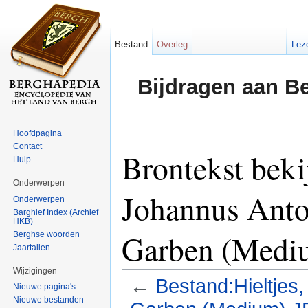
Bestand
Overleg
Lez
Bijdragen aan B
Hoofdpagina
Contact
Brontekst beki
Hulp
Onderwerpen
Johannus Anton
Onderwerpen
Barghief Index (Archief
HKB)
Garben (Medi
Berghse woorden
Jaartallen
Wijzigingen
←
Bestand:Hieltjes,
Nieuwe pagina's
Nieuwe bestanden