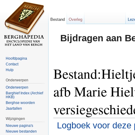
Bestand
Overleg
Lez
Bijdragen aan B
Hoofdpagina
Contact
Bestand:Hieltj
Hulp
Onderwerpen
afb Marie Hie
Onderwerpen
Barghief Index (Archief
HKB)
versiegeschied
Berghse woorden
Jaartallen
Wijzigingen
Logboek voor deze 
Nieuwe pagina's
Nieuwe bestanden
Ga naar:
navigatie
,
zoeken