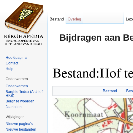
Bestand
Overleg
Lez
Bijdragen aan B
Hoofdpagina
Contact
Bestand:Hof t
Hulp
Onderwerpen
Ga naar:
navigatie
,
zoeken
Onderwerpen
Bestand
Bes
Barghief Index (Archief
HKB)
Berghse woorden
Jaartallen
Wijzigingen
Nieuwe pagina's
Nieuwe bestanden