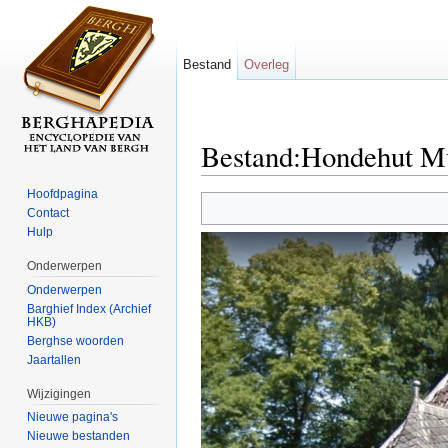
Bestand
Overleg
Bestand:Hondehut M
Ga naar:
navigatie
,
zoeken
Hoofdpagina
Contact
Hulp
Onderwerpen
Onderwerpen
Barghief Index (Archief
HKB)
Berghse woorden
Jaartallen
Wijzigingen
Nieuwe pagina's
Nieuwe bestanden