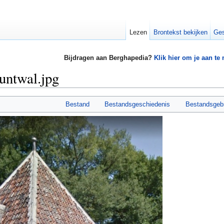
Lezen
Brontekst bekijken
Ges
Bijdragen aan Berghapedia?
Klik hier om je aan te
untwal.jpg
Bestand
Bestandsgeschiedenis
Bestandsgeb