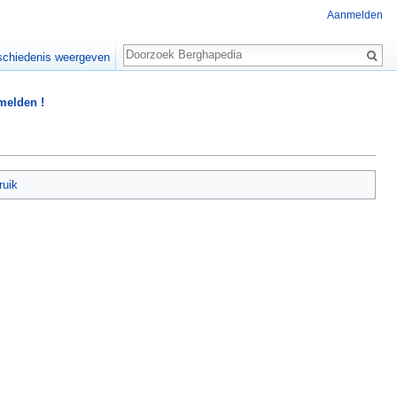
Aanmelden
Zoeken
chiedenis weergeven
 melden !
ruik