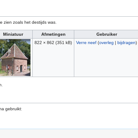
e zien zoals het destijds was.
Miniatuur
Afmetingen
Gebruiker
822 × 862
(351 kB)
Verre neef
(
overleg
|
bijdragen
)
n.
na gebruikt: