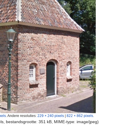
xels
.
Andere resoluties:
229 × 240 pixels
|
822 × 862 pixels
.
els, bestandsgrootte: 351 kB, MIME-type:
image/jpeg
)