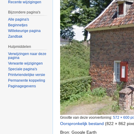
Recente wijzigingen
Bijzondere pagina's
Alle pagina's
Beginnetjes
Willekeurige pagina
Zandbak
Hulpmiddelen
Verwijzingen naar deze
pagina
Verwante wijzigingen
Speciale pagina's
Printvriendelijke versie
Permanente koppeling
Paginagegevens
Grootte van deze voorvertoning:
572 × 600 pi
Oorspronkelijk bestand
‎
(822 × 862 pix
Bron: Google Earth