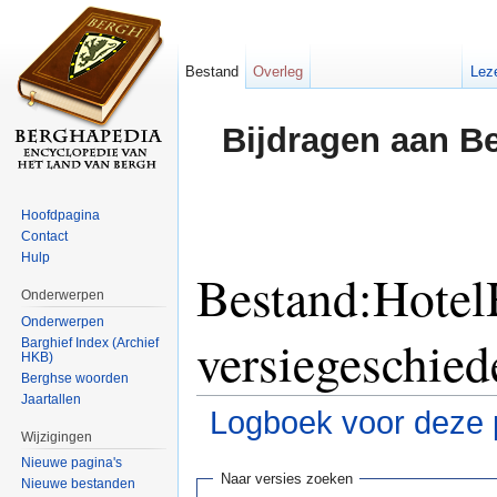
Bestand
Overleg
Lez
Bijdragen aan B
Hoofdpagina
Contact
Hulp
Bestand:Hote
Onderwerpen
Onderwerpen
versiegeschied
Barghief Index (Archief
HKB)
Berghse woorden
Jaartallen
Logboek voor deze 
Wijzigingen
Ga naar:
navigatie
,
zoeken
Nieuwe pagina's
Naar versies zoeken
Nieuwe bestanden