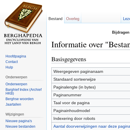
Bestand
Overleg
Lez
Bijdragen
Informatie over "Bes
Ga naar:
navigatie
,
zoeken
Hoofdpagina
Basisgegevens
Contact
Hulp
Weergegeven paginanaam
Onderwerpen
Standaard sorteerwijze
Onderwerpen
Paginalengte (in bytes)
Barghief Index (Archief
HKB)
Paginanummer
Berghse woorden
Taal voor de pagina
Jaartallen
Paginainhoudmodel
Wijzigingen
Indexering door robots
Nieuwe pagina's
Aantal doorverwijzingen naar deze pagin
Nieuwe bestanden