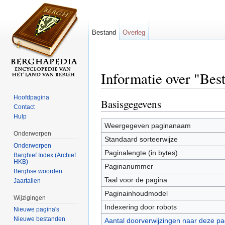
Bestand
Overleg
Informatie over "Bes
Ga naar:
navigatie
,
zoeken
Hoofdpagina
Basisgegevens
Contact
Hulp
Weergegeven paginanaam
Onderwerpen
Standaard sorteerwijze
Onderwerpen
Paginalengte (in bytes)
Barghief Index (Archief
HKB)
Paginanummer
Berghse woorden
Taal voor de pagina
Jaartallen
Paginainhoudmodel
Wijzigingen
Indexering door robots
Nieuwe pagina's
Nieuwe bestanden
Aantal doorverwijzingen naar deze pa