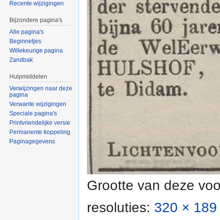
Recente wijzigingen
Bijzondere pagina's
Alle pagina's
Beginnetjes
Willekeurige pagina
Zandbak
Hulpmiddelen
Verwijzingen naar deze
pagina
Verwante wijzigingen
Speciale pagina's
Printvriendelijke versie
Permanente koppeling
Paginagegevens
Grootte van deze voo
resoluties:
320 × 189 