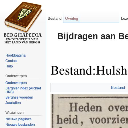
Bestand
Overleg
Lez
Bijdragen aan B
Hoofdpagina
Contact
Bestand:Hulsh
Hulp
Onderwerpen
Ga naar:
navigatie
,
zoeken
Onderwerpen
Bestand
Barghief Index (Archief
HKB)
Berghse woorden
Jaartallen
Wijzigingen
Nieuwe pagina's
Nieuwe bestanden