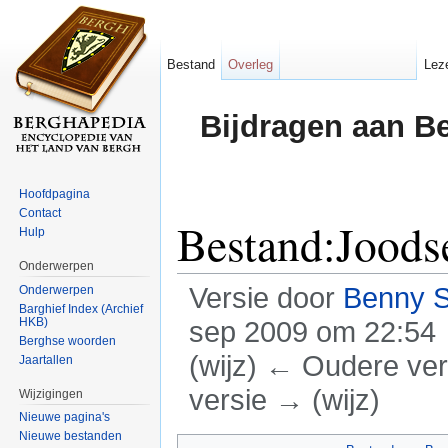
Bestand
Overleg
Lez
Bijdragen aan B
Hoofdpagina
Contact
Bestand:Joods
Hulp
Onderwerpen
Versie door
Benny 
Onderwerpen
Barghief Index (Archief
HKB)
sep 2009 om 22:54
Berghse woorden
(wijz) ← Oudere vers
Jaartallen
versie → (wijz)
Wijzigingen
Nieuwe pagina's
Ga naar:
navigatie
,
zoeken
Nieuwe bestanden