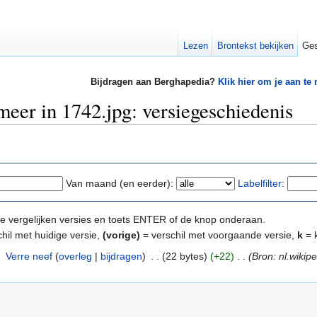
Lezen
Brontekst bekijken
Ges
Bijdragen aan Berghapedia?
Klik hier om je aan te
eer in 1742.jpg: versiegeschiedenis
Van maand (en eerder):
Labelfilter
:
e te vergelijken versies en toets ENTER of de knop onderaan.
hil met huidige versie,
(vorige)
= verschil met voorgaande versie,
k
= k
‎
Verre neef
(
overleg
|
bijdragen
)
‎
. .
(22 bytes)
(+22)
‎
. .
(Bron: nl.wikip