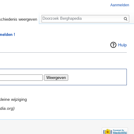
Aanmelden
Zoeken
chiedenis weergeven
 melden !
Hulp
leine wijziging
edia.org)