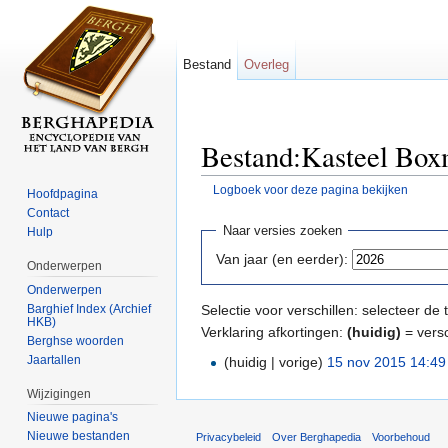
Bestand
Overleg
Bestand:Kasteel Boxm
Logboek voor deze pagina bekijken
Hoofdpagina
Ga naar:
navigatie
,
zoeken
Contact
Naar versies zoeken
Hulp
Van jaar (en eerder):
Onderwerpen
Onderwerpen
Barghief Index (Archief
Selectie voor verschillen: selecteer d
HKB)
Verklaring afkortingen:
(huidig)
= versc
Berghse woorden
Jaartallen
(huidig | vorige)
15 nov 2015 14:49
Wijzigingen
Nieuwe pagina's
Nieuwe bestanden
Privacybeleid
Over Berghapedia
Voorbehoud