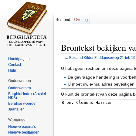
Bestand
Overleg
Brontekst bekijken v
←
Bestand:Kilder Zeddamseweg 21 feb 19
Hoofdpagina
Ga naar:
navigatie
,
zoeken
Contact
U hebt geen rechten om deze pagina t
Hulp
De gevraagde handeling is voorbe
Onderwerpen
U moet uw e-mailadres bevestigen 
Onderwerpen
Barghief Index (Archief
U kunt de brontekst van deze pagina b
HKB)
Berghse woorden
Jaartallen
Wijzigingen
Nieuwe pagina's
Nieuwe bestanden